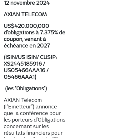
12 novembre 2024
AXIAN TELECOM
US$420,000,000
d’obligations à 7.375% de
coupon, venant à
échéance en 2027
(ISIN/US ISIN/ CUSIP:
XS2445185916 /
US05466AAA16 /
05466AAA1)
(les “Obligations”)
AXIAN Telecom
(l“Emetteur”) annonce
que la conférence pour
les porteurs d’Obligations
concernant sur les
résultats financiers pour
er
la période allant du 1